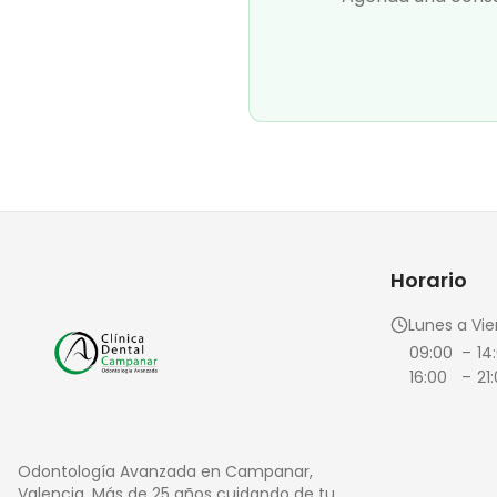
Horario
Lunes a Vie
09:00
–
14
16:00
–
21
Odontología Avanzada en Campanar,
Valencia. Más de 25 años cuidando de tu