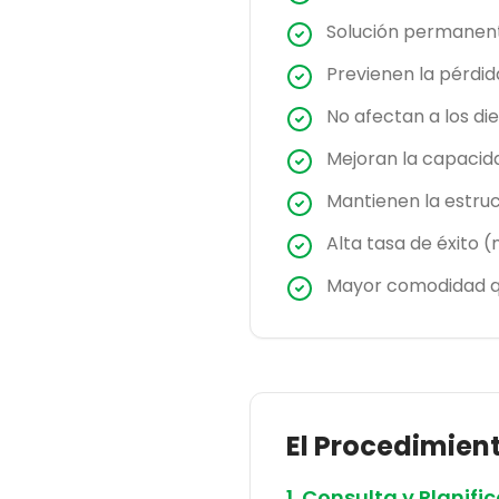
Solución permanent
Previenen la pérdi
No afectan a los d
Mejoran la capacid
Mantienen la estruc
Alta tasa de éxito 
Mayor comodidad q
El Procedimien
1. Consulta y Planifi