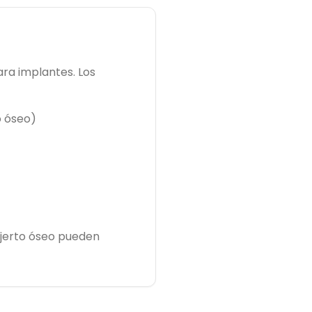
ra implantes. Los
o óseo)
injerto óseo pueden