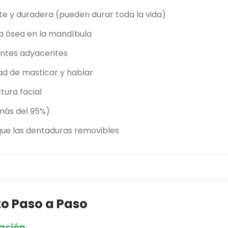
e y duradera (pueden durar toda la vida)
da ósea en la mandíbula
ientes adyacentes
ad de masticar y hablar
tura facial
(más del 95%)
ue las dentaduras removibles
to Paso a Paso
cación