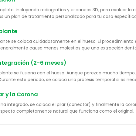
eto, incluyendo radiografías y escaneos 3D, para evaluar la ca
s un plan de tratamiento personalizado para tu caso específico
plante
mplante se coloca cuidadosamente en el hueso. El procedimiento 
generalmente causa menos molestias que una extracción denta
integración (2-6 meses)
plante se fusiona con el hueso. Aunque parezca mucho tiempo, 
. Durante este período, se coloca una prótesis temporal si es nece
ar y la Corona
ha integrado, se coloca el pilar (conector) y finalmente la coro
 aspecto completamente natural que funciona como el original.