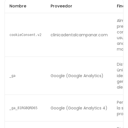
Nombre
Proveedor
Final
Alma
prefe
conse
clinicadentalcampanar.com
cookieConsent.v2
usuar
analít
marke
Disti
único
Google (Google Analytics)
ident
_ga
gene
aleat
Persi
Google (Google Analytics 4)
la se
_ga_81RGBQRD65
propi