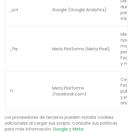
Disti
duran
Google (Google Analytics)
_gid
para 
tráfic
Identi
nave
mostr
Meta Platforms (Meta Pixel)
_fbp
perso
Face
y me
Cooki
Face
Meta Platforms
publi
fr
(facebook.com)
y per
anunc
Los proveedores de terceros pueden instalar cookies
adicionales al cargar sus scripts. Consulte sus políticas
para más información:
Google
y
Meta
.