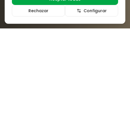
Rechazar
Configurar
Sobre Nosotros
Clínica Dental Campanar se creó en 1998 con
el objetivo de ofrecer un servicio
odontológico integral de alta calidad para
niños y adultos, así como una atención
personalizada al paciente, pudiendo resolver
cualquier problema relacionado con su salud
y estética bucodental.